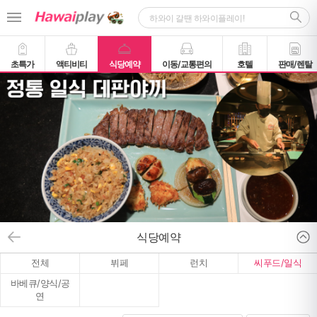
초특가
액티비티
식당예약
이동/교통편의
호텔
판매/렌탈
식당예약
전체
뷔페
런치
씨푸드/일식
바베큐/양식/공
연