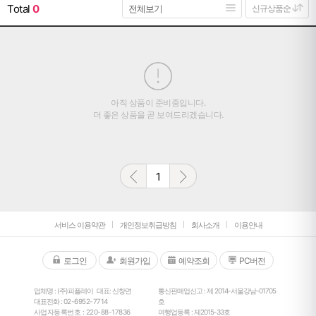
Total
0
아직 상품이 준비중입니다.
더 좋은 상품을 곧 보여드리겠습니다.
1
서비스 이용약관
개인정보취급방침
회사소개
이용안내
로그인
회원가입
예약조회
PC버전
업체명 : (주)피플레이
대표: 신창면
통신판매업신고 : 제 2014-서울강남-01705
대표전화 :
02-6952-7714
호
사업자등록번호 : 220-88-17836
여행업등록 : 제2015-33호