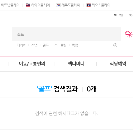
베트남플레이
하와이플레이
제주도플레이
라오스플레이
로그인
회
디너쇼
스냅
골프
스노클링
픽업
이동/교통편의
액티비티
식당예약
'골프'
검색결과
0개
검색어 관련 해시태그가 없습니다.