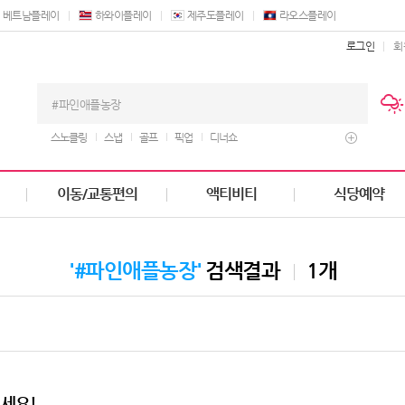
베트남플레이
하와이플레이
제주도플레이
라오스플레이
로그인
회
스노클링
스냅
골프
픽업
디너쇼
이동/교통편의
액티비티
식당예약
'#파인애플농장'
검색결과
1개
세요!