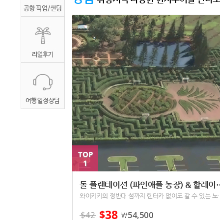
TOP
1
돌 플랜테이션 (파인애플 농
와이키키의 정반대 섬까지 렌터
38
$
$
42
54,500
￦