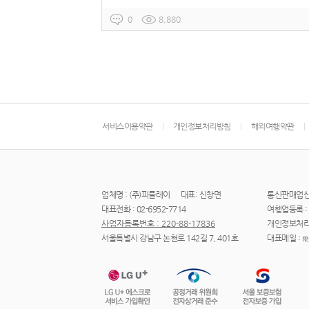
0
8,880
서비스이용약관
개인정보처리방침
해외여행약관
업체명 : (주)피플레이
대표: 신창면
통신판매업신고 
대표전화 : 02-6952-7714
여행업등록 : 
사업자등록번호 : 220-88-17836
개인정보처리
서울특별시 강남구 논현로 142길 7, 401호
대표메일 : res