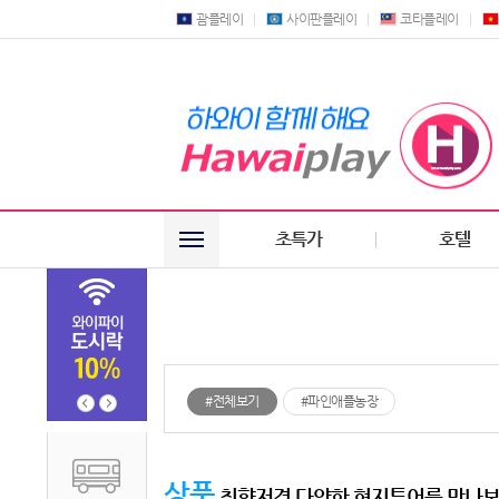
괌플레이
사이판플레이
코타플레이
초특가
호텔
#전체보기
#파인애플농장
상품
취향저격 다양한 현지투어를 만나보