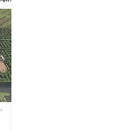
장) & 할레이바 타운 셔틀
카 없이도 갈 수 있는 노스쇼어 셔틀버스!