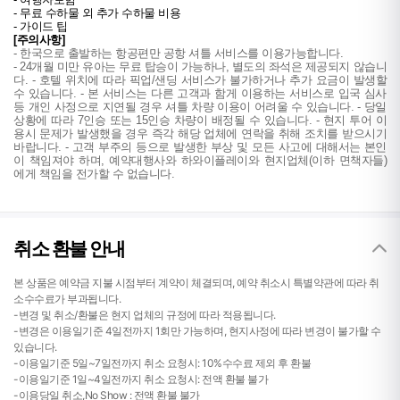
- 무료 수하물 외 추가 수하물 비용 
- 가이드 팁
[주의사항]
- 한국으로 출발하는 항공편만 공항 셔틀 서비스를 이용가능합니다.
- 24개월 미만 유아는 무료 탑승이 가능하나, 별도의 좌석은 제공되지 않습니
다. - 호텔 위치에 따라 픽업/샌딩 서비스가 불가하거나 추가 요금이 발생할
수 있습니다. - 본 서비스는 다른 고객과 함게 이용하는 서비스로 입국 심사
등 개인 사정으로 지연될 경우 셔틀 차량 이용이 어려울 수 있습니다. - 당일
상황에 따라 7인승 또는 15인승 차량이 배정될 수 있습니다.
- 현지 투어 이
용시 문제가 발생했을 경우 즉각 해당 업체에 연락을 취해 조치를 받으시기
바랍니다. - 고객 부주의 등으로 발생한 부상 및 모든 사고에 대해서는 본인
이 책임져야 하며, 예약대행사와 하와이플레이와 현지업체(이하 면책자들)
에게 책임을 전가할 수 없습니다.
취소 환불 안내
본 상품은 예약금 지불 시점부터 계약이 체결되며, 예약 취소시 특별약관에 따라 취
소수수료가 부과됩니다.
-변경 및 취소/환불은 현지 업체의 규정에 따라 적용됩니다.
-변경은 이용일기준 4일전까지 1회만 가능하며, 현지사정에 따라 변경이 불가할 수
있습니다.
-이용일기준 5일~7일전까지 취소 요청시: 10%수수료 제외 후 환불
-이용일기준 1일~4일전까지 취소 요청시: 전액 환불 불가
-이용당일 취소,No Show : 전액 환불 불가