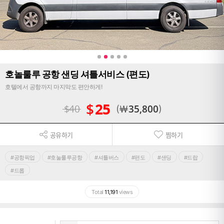
호놀룰루 공항 샌딩 셔틀서비스 (편도)
호텔에서 공항까지 마지막도 편안하게!
$
25
$
40
￦
35,800
공유하기
찜하기
#공항픽업
#호눌룰루공항
#셔틀버스
#편도
#샌딩
#드랍
#드롭
Total
11,191
views