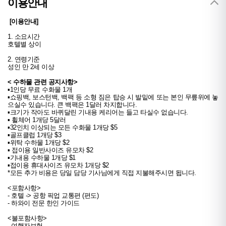
이용안내
 [이용안내]
1. 소요시간

호텔별 상이

2. 연령기준

성인 만 2세 이상
< 수하물 관련 공지사항>
▪1인당 무료 수화물 1개

▪쇼핑백, 보스턴백, 백팩 등 소형 짐은 탑승 시 발밑에 또는 본인 무릎위에 놓
으실수 있습니다. 큰 백팩은 1달러 차지합니다.

▪크기가 작아도 바퀴달린 기내용 케리어는 들고 타실수 없습니다. 

▪ 휠체어 1개당 5달러

▪32인치 이상되는 모든 수화물 1개당 $5

▪골프클럽 1개당 $3

▪위탁 수하물 1개당 $2

▪ 접이용 일반사이즈 유모차 $2

▪기내용 수하물 1개당 $1

▪접이용 휴대사이즈 유모차 1개당 $2

<포함사항>

- 호텔 -> 공항 픽업 교통편 (편도)

- 하와이 전문 한인 가이드

<불포함사항>

- 여행자보험